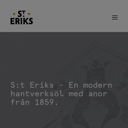
Hem
Öl
S:t Eriks - En modern
Nyheter
hantverksöl med anor
Om Oss
från 1859.
Kontakt