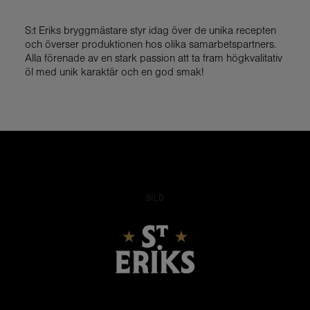
S:t Eriks bryggmästare styr idag över de unika recepten
och överser produktionen hos olika samarbetspartners.
Alla förenade av en stark passion att ta fram högkvalitativ
öl med unik karaktär och en god smak!
BILD