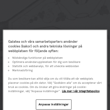
Redan är 1859 bryggdes det öl på Kungsholmstorg i
Galatea och våra samarbetsparters använder
Stockholm och det rådde ingen tvekan om att den
cookies (kakor) och andra tekniska lösningar på
karaktäristiska smaken hade sin härkomst från
webbplatsen för följande syften:
huvudstaden, vattnet till bryggningen pumpades
nämligen upp från Riddarfjärden. Det nya ölet hade
Nödvändiga funktioner på webbplatsen
inspirerats av de bayerska bryggeritraditionerna och även
Optimera användarupplevelsen för dig som besökare
Statistik och webbanalys, för att utveckla webbsidan
om ölet nådde viss framgång vid starten så var det inte
Marknadsföring
förrän på 1870-talet som den stora succén kom då
Stockholmsprofilen och bryggmästaren Calle P (Carl
Du som besökare kan alltid välja om du vill tillåta att vår webbplats
Magnus Peterson) satte sin prägel på brygden.
placerar cookies på din dator. Välj ”Godkänn alla” om du accepterar vårt
bruk av cookies. Om du önskar att göra ändringar på cookie-
Fler sorter såg dagens ljus och förutom Bayerskt öl så
inställningar, välj ”Anpassa inställningar”.
Läs mer i vår integritetspolicy
lanserades Engelskt öl, Svenskt öl, Sockerdricka,
Svagdricka, Iskällardricka, Porter, Skänköl och Spillöl. De
Anpassa inställningar
populära dryckerna spreds även till Oscar den II:s hov