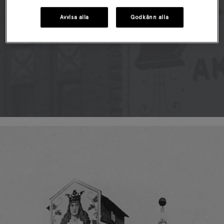
och mot slutet av 1870-talet utsågs bryggeriet till Kunglig
Hovleverantör. Kring sekelskiftet var S:t Eriks det största
Avvisa alla
Godkänn alla
ölet i Stockholm och framgången kröntes med en ståtlig
utbyggnad av bryggeriet där varumärkets logotype fick
pryda hela den södra fasaden.